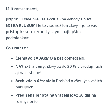
Milí zamestnanci,
pripravili sme pre vás exkluzívne výhody s
NAY
EXTRA KLUBOM!
Je to viac než len zľavy – je to váš
prístup k svetu techniky s tými najlepšími
podmienkami.
Čo získate?
Členstvo ZADARMO
a bez obmedzení.
NAY Extra ceny:
Zľavy až do
30 %
v predajniach
aj na e-shope!
Archivácia účteniek:
Prehľad o všetkých vašich
nákupoch.
Predĺžená lehota na vrátenie:
Až
30 dní
na
rozmyslenie.