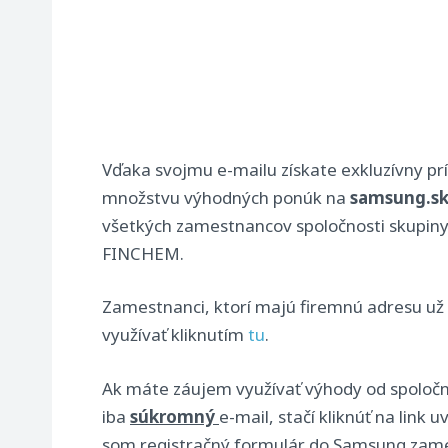
Vďaka svojmu e-mailu získate exkluzívny pr
množstvu výhodných ponúk na
samsung.sk
všetkých zamestnancov spoločnosti skupi
FINCHEM.
Zamestnanci, ktorí majú firemnú adresu u
využívať kliknutím
tu
.
Ak máte záujem využívať výhody od spoloč
iba
súkromný
e-mail, stačí kliknúť na link u
som registračný formulár do Samsung zam