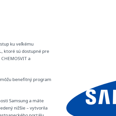
ístup ku veľkému
.
, ktoré sú dostupné pre
ny CHEMOSVIT a
ž môžu benefitný program
nosti Samsung a máte
vedený nižšie – vytvorila
estnaneckého portálu